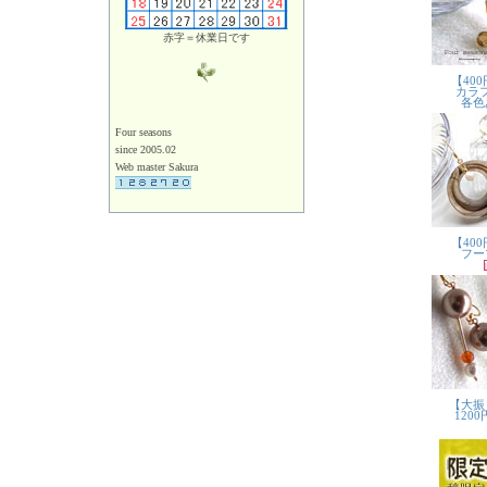
赤字＝休業日です
Four seasons
since 2005.02
Web master Sakura