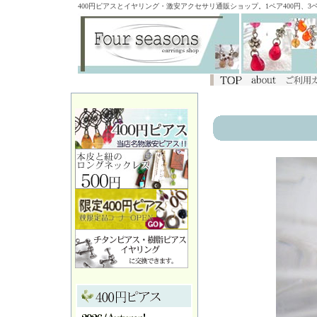
400円ピアスとイヤリング・激安アクセサリ通販ショップ。1ペア400円、