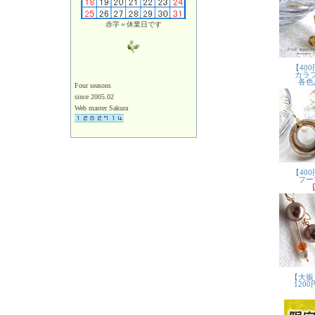
赤字＝休業日です
Four seasons
since 2005.02
Web master Sakura