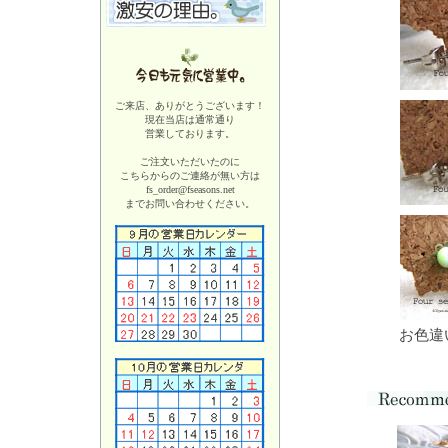
ご来店、ありがとうございます！
現在当店は
通常通り
営業しております。
ご注文いただいたのに
こちらからのご連絡が無い方は
fs_order@fseasons.net
までお問い合わせください。
お色違