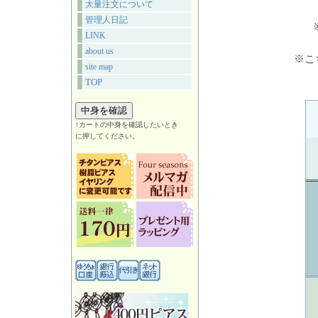
大量注文について
管理人日記
LINK
about us
※こ
site map
TOP
↑カートの中身を確認したいとき
に押してください。