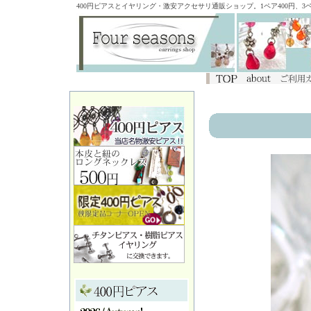
400円ピアスとイヤリング・激安アクセサリ通販ショップ。1ペア400円、