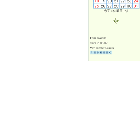
赤字＝休業日です
Four seasons
since 2005.02
Web master Sakura