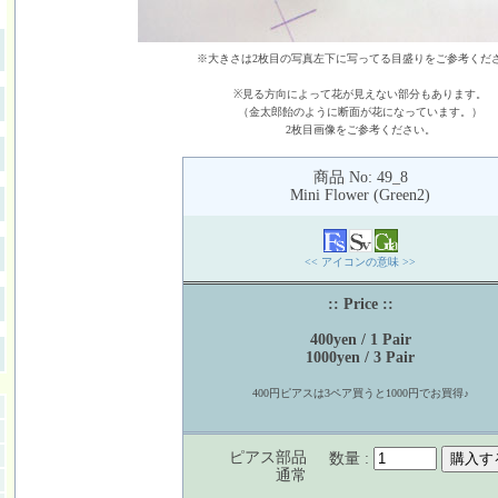
※大きさは2枚目の写真左下に写ってる目盛りをご参考くだ
※見る方向によって花が見えない部分もあります。
（金太郎飴のように断面が花になっています。）
2枚目画像をご参考ください。
商品 No: 49_8
Mini Flower (Green2)
<< アイコンの意味 >>
:: Price ::
400yen / 1 Pair
1000yen / 3 Pair
400円ピアスは3ペア買うと1000円でお買得♪
ピアス部品
数量 :
通常