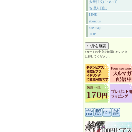
大量注文について
管理人日記
LINK
about us
site map
TOP
↑カートの中身を確認したいとき
に押してください。