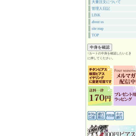
大量注文について
管理人日記
LINK
about us
site map
TOP
↑カートの中身を確認したいとき
に押してください。