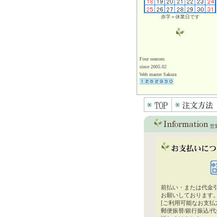
赤字＝休業日です
Four seasons
since 2005.02
Web master Sakura
営
前払い・または代金
お願いしております
[ご利用可能なお支払
郵便振替/銀行振込/