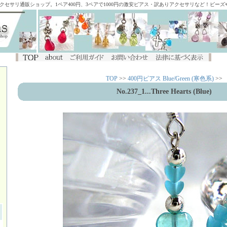
アクセサリ通販ショップ。1ペア400円、3ペアで1000円の激安ピアス・訳ありアクセサリなど！ビー
TOP
>>
400円ピアス Blue/Green (寒色系)
>>
No.237_1
...Three Hearts (Blue)