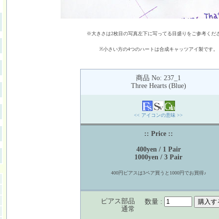
※大きさは2枚目の写真左下に写ってる目盛りをご参考くだ
※小さい方の4つのハートは合成キャッツアイ製です。
商品 No: 237_1
Three Hearts (Blue)
<< アイコンの意味 >>
:: Price ::
400yen / 1 Pair
1000yen / 3 Pair
400円ピアスは3ペア買うと1000円でお買得♪
ピアス部品
数量 :
通常