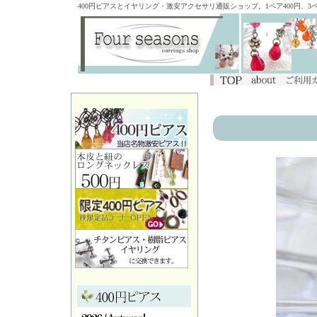
400円ピアスとイヤリング・激安アクセサリ通販ショップ。1ペア400円、