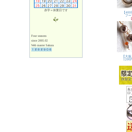
赤字＝休業日です
Four seasons
since 2005.02
Web master Sakura