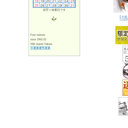
赤字＝休業日です
Four seasons
since 2005.02
Web master Sakura