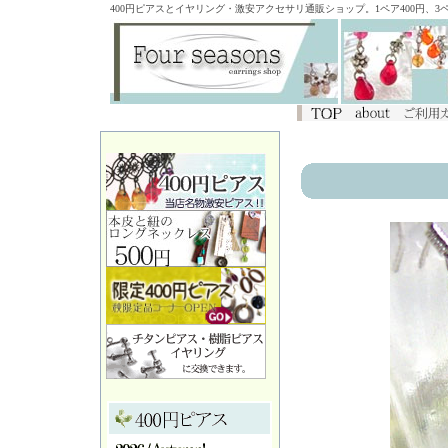
400円ピアスとイヤリング・激安アクセサリ通販ショップ。1ペア400円、