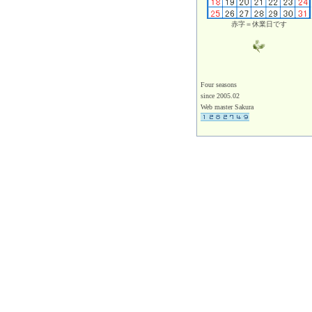
赤字＝休業日です
Four seasons
since 2005.02
Web master Sakura