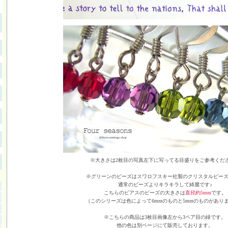
※大きさは2枚目の写真左下に写ってる目盛りをご参考くだ
※グリーンのビーズはスワロフスキー社製のクリスタルビー
通常のビーズよりキラキラして綺麗です♪
こちらのピアスのビーズの大きさは
直径約5mm
です。
（このシリーズは色によって6mmのものと5mmのものがあり
※こちらの商品は3枚目画像左から3ペア目の緑です。
他の色は別ページにて販売しております。