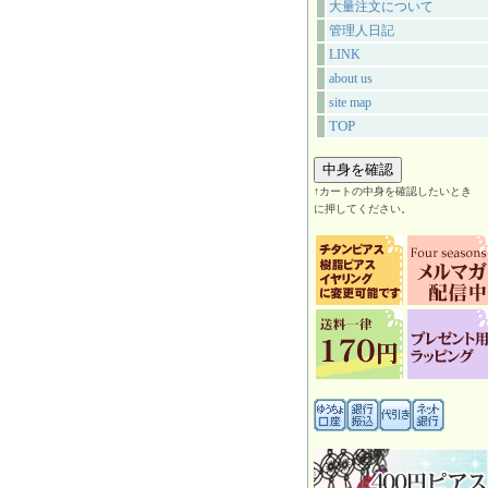
大量注文について
管理人日記
LINK
about us
site map
TOP
↑カートの中身を確認したいとき
に押してください。