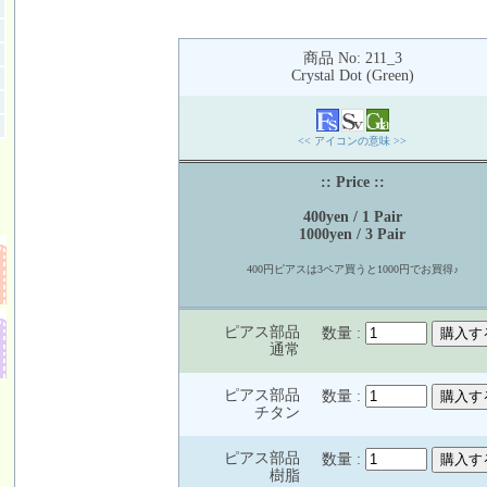
商品 No: 211_3
Crystal Dot (Green)
<< アイコンの意味 >>
:: Price ::
400yen / 1 Pair
1000yen / 3 Pair
400円ピアスは3ペア買うと1000円でお買得♪
ピアス部品
数量 :
通常
ピアス部品
数量 :
チタン
ピアス部品
数量 :
樹脂