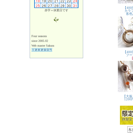
赤字＝休業日です
Four seasons
since 2005.02
Web master Sakura