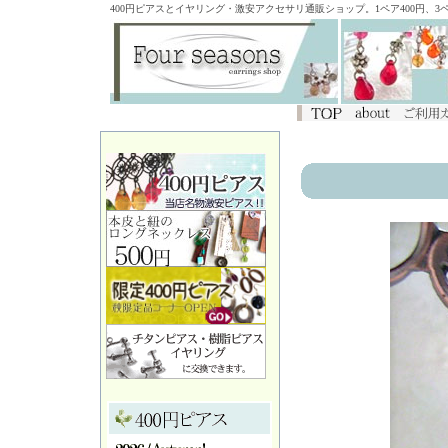
400円ピアスとイヤリング・激安アクセサリ通販ショップ。1ペア400円、