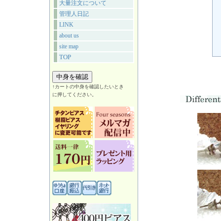
大量注文について
管理人日記
LINK
about us
site map
TOP
↑カートの中身を確認したいとき
に押してください。