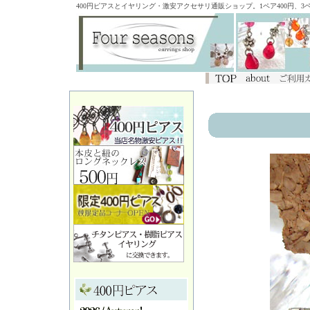
400円ピアスとイヤリング・激安アクセサリ通販ショップ。1ペア400円、