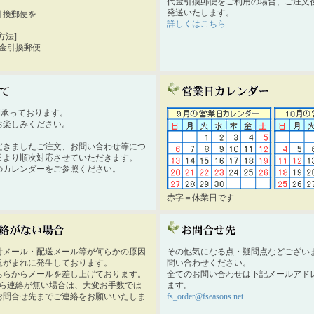
代金引換郵便をご利用の場合、ご注文後
発送いたします。
引換郵便を
詳しくはこちら
。
方法]
代金引換郵便
時間承っております。
お楽しみください。
だきましたご注文、お問い合わせ等につ
日より順次対応させていただきます。
のカレンダーをご参照ください。
赤字＝休業日です
付メール・配送メール等が何らかの原因
その他気になる点・疑問点などござい
況がまれに発生しております。
問い合わせください。
ちらからメールを差し上げております。
全てのお問い合わせは下記メールアド
から連絡が無い場合は、大変お手数では
ます。
お問合せ先までご連絡をお願いいたしま
fs_order@fseasons.net