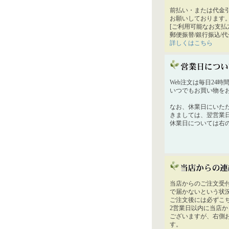
前払い・または代金
お願いしております
[ご利用可能なお支払
郵便振替/銀行振込/
詳しくはこちら
Web注文は毎日24
いつでもお買い物を
なお、休業日にいた
きましては、翌営業
休業日については右
当店からのご注文受
で届かないという状
ご注文後には必ずこ
2営業日以内に当店
ございますが、右側
す。