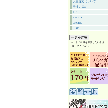
大量注文について
管理人日記
LINK
about us
site map
TOP
↑カートの中身を確認したいとき
に押してください。