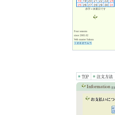
赤字＝休業日です
Four seasons
since 2005.02
Web master Sakura
営