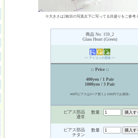
※大きさは2枚目の写真左下に写ってる目盛りをご参考
商品 No: 159_2
Glass Heart (Green)
<< アイコンの意味 >>
:: Price ::
400yen / 1 Pair
1000yen / 3 Pair
400円ピアスは3ペア買うと1000円でお買得♪
ピアス部品
数量 :
通常
ピアス部品
数量 :
チタン