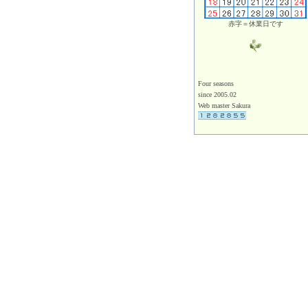
赤字＝休業日です
Four seasons
since 2005.02
Web master Sakura