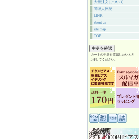
大量注文について
管理人日記
LINK
about us
site map
TOP
↑カートの中身を確認したいとき
に押してください。