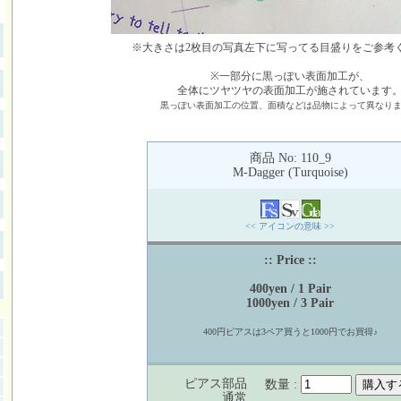
※大きさは2枚目の写真左下に写ってる目盛りをご参考
※一部分に黒っぽい表面加工が、
全体にツヤツヤの表面加工が施されています
黒っぽい表面加工の位置、面積などは品物によって異なり
商品 No: 110_9
M-Dagger (Turquoise)
<< アイコンの意味 >>
:: Price ::
400yen / 1 Pair
1000yen / 3 Pair
400円ピアスは3ペア買うと1000円でお買得♪
ピアス部品
数量 :
通常