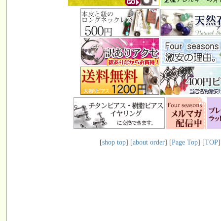
[
shop top
] [
about order
] [
Page Top
] [
TOP
]