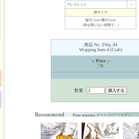
ブレスレット
×
袋サイズ
縦16.2cm×横10.5cm
（袋を閉じない状態で。）
商品 No: ZWp_04
Wrapping Item 4 (Craft)
:: Price ::
\70
数量 :