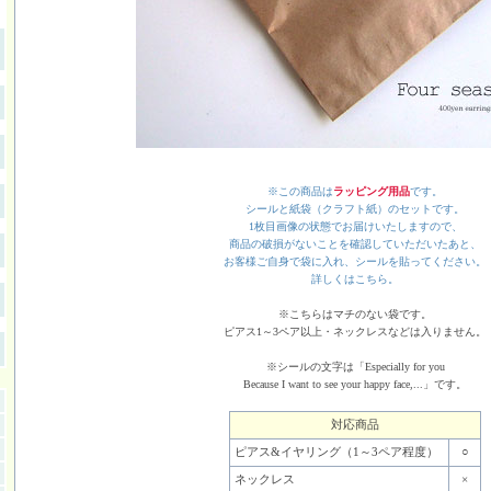
※この商品は
ラッピング用品
です。
シールと紙袋（クラフト紙）のセットです。
1枚目画像の状態でお届けいたしますので、
商品の破損がないことを確認していただいたあと、
お客様ご自身で袋に入れ、シールを貼ってください。
詳しくはこちら。
※こちらはマチのない袋です。
ピアス1～3ペア以上・ネックレスなどは入りません。
※シールの文字は「Especially for you
Because I want to see your happy face,...」です。
対応商品
ピアス&イヤリング（1～3ペア程度）
○
ネックレス
×