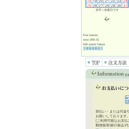
赤字＝休業日です
Four seasons
since 2005.02
Web master Sakura
営
前払い・または代金
お願いしております
[ご利用可能なお支払
郵便振替/銀行振込/