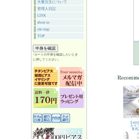
大量注文について
管理人日記
LINK
about us
site map
TOP
↑カートの中身を確認したいとき
に押してください。