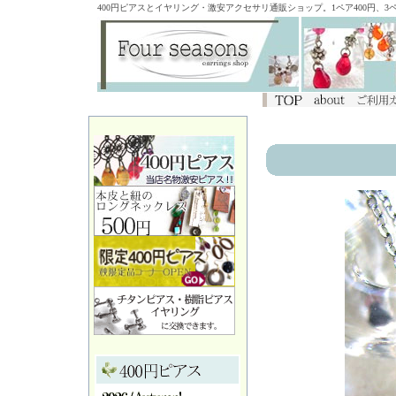
400円ピアスとイヤリング・激安アクセサリ通販ショップ。1ペア400円、