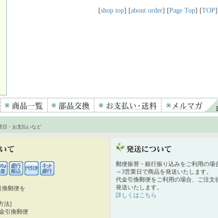
[
shop top
] [
about order
] [
Page Top
] [
TOP
]
業日・お支払いなど
郵便振替・銀行振り込みをご利用の場
～3営業日で商品を発送いたします。
代金引換郵便をご利用の場合、ご注文後
発送いたします。
引換郵便を
詳しくはこちら
。
方法]
代金引換郵便