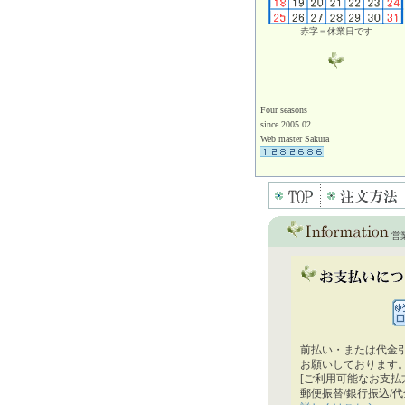
赤字＝休業日です
Four seasons
since 2005.02
Web master Sakura
営
前払い・または代金
お願いしております
[ご利用可能なお支払
郵便振替/銀行振込/