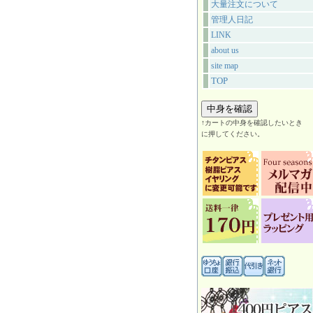
大量注文について
管理人日記
LINK
about us
site map
TOP
↑カートの中身を確認したいとき
に押してください。