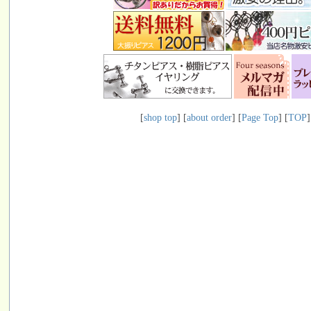
[
shop top
] [
about order
] [
Page Top
] [
TOP
]