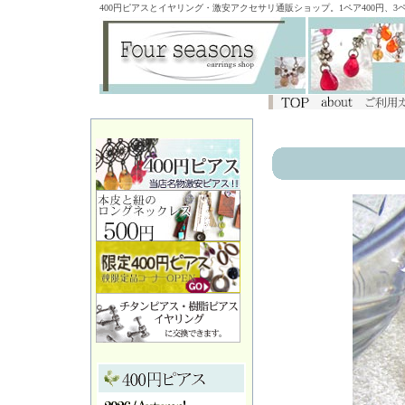
400円ピアスとイヤリング・激安アクセサリ通販ショップ。1ペア400円、