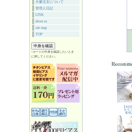
大量注文について
管理人日記
LINK
about us
site map
TOP
↑カートの中身を確認したいとき
に押してください。