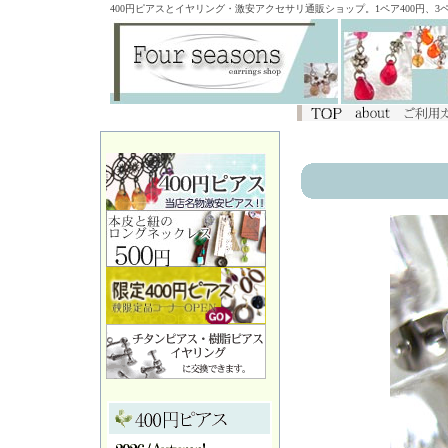
400円ピアスとイヤリング・激安アクセサリ通販ショップ。1ペア400円、