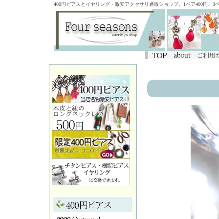
400円ピアスとイヤリング・激安アクセサリ通販ショップ。1ペア400円、