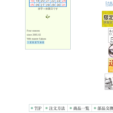
赤字＝休業日です
Four seasons
since 2005.02
Web master Sakura