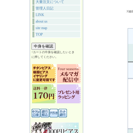
大量注文について
管理人日記
※細
LINK
about us
site map
TOP
↑カートの中身を確認したいとき
に押してください。