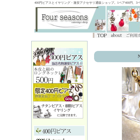
400円ピアスとイヤリング・激安アクセサリ通販ショップ。1ペア400円、