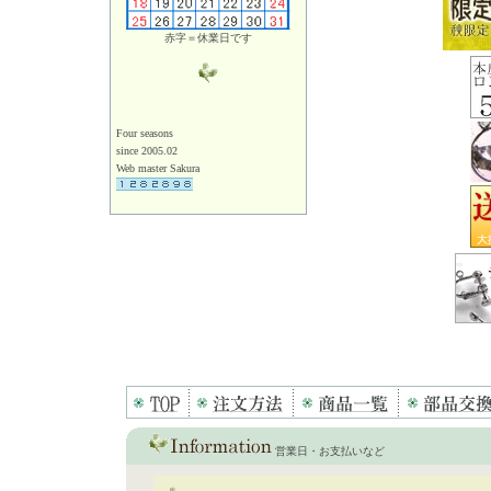
赤字＝休業日です
Four seasons
since 2005.02
Web master Sakura
営業日・お支払いなど