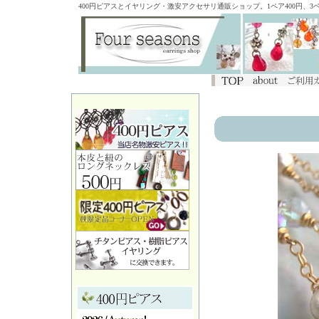
400円ピアスとイヤリング・激安アクセサリ通販ショップ。1ペア400円、