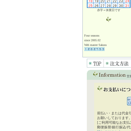
赤字＝休業日です
Four seasons
since 2005.02
Web master Sakura
営
前払い・または代金
お願いしております
[ご利用可能なお支払
郵便振替/銀行振込/