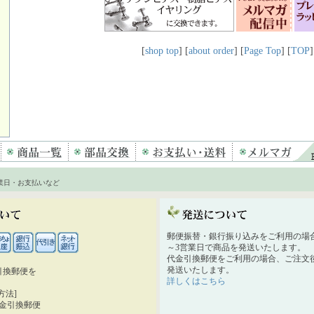
[
shop top
] [
about order
] [
Page Top
] [
TOP
]
業日・お支払いなど
郵便振替・銀行振り込みをご利用の場
～3営業日で商品を発送いたします。
代金引換郵便をご利用の場合、ご注文後
発送いたします。
引換郵便を
詳しくはこちら
。
方法]
代金引換郵便