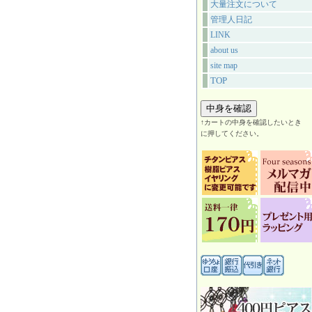
大量注文について
管理人日記
LINK
about us
site map
TOP
↑カートの中身を確認したいとき
に押してください。