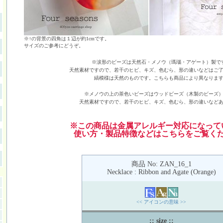
※↑の背景の四角は１辺が約1cmです。
サイズのご参考にどうぞ。
※涙形のビーズは天然石・メノウ（瑪瑙・アゲート）製で
天然素材ですので、若干のヒビ、キズ、色むら、形の違いなどはご
縞模様は天然のものです。こちらも商品により異なりま
※メノウの上の茶色いビーズはウッドビーズ（木製のビーズ
天然素材ですので、若干のヒビ、キズ、色むら、形の違いなど
※この商品は金属アレルギー対応になって
使い方・製品特徴などはこちらをご覧く
商品 No: ZAN_16_1
Necklace : Ribbon and Agate (Orange)
<< アイコンの意味 >>
:: size ::