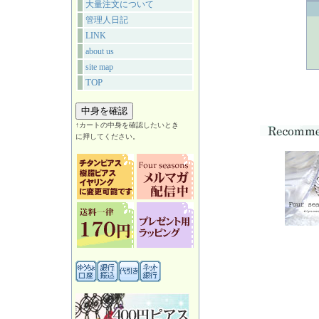
大量注文について
管理人日記
LINK
about us
site map
TOP
↑カートの中身を確認したいとき
に押してください。