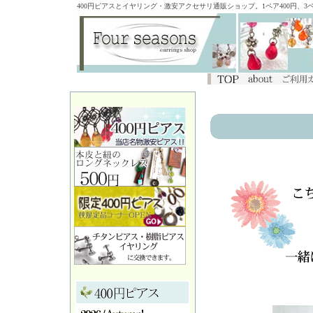
400円ピアスとイヤリング・激安アクセサリ通販ショップ。1ペア400円、