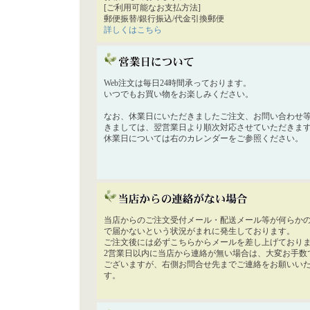
[ご利用可能なお支払方法]
郵便振替/銀行振込/代金引換郵便
詳しくはこちら
Web注文は毎日24時間承っております。
いつでもお買い物をお楽しみください。
なお、休業日にいただきましたご注文、お問い合わせ
きましては、翌営業日より順次対応させていただきま
休業日については右のカレンダーをご参照ください。
当店からのご注文受付メール・配送メール等が何らか
で届かないという状況がまれに発生しております。
ご注文後には必ずこちらからメールを差し上げており
2営業日以内に当店から連絡が無い場合は、大変お手数
ございますが、右側お問合せ先までご連絡をお願いい
す。