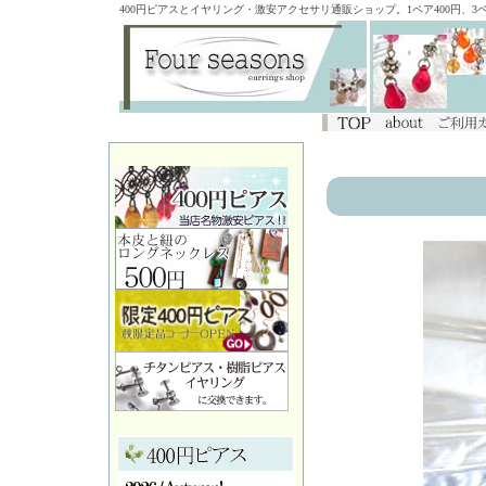
400円ピアスとイヤリング・激安アクセサリ通販ショップ。1ペア400円、