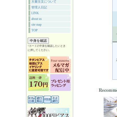
大量注文について
管理人日記
LINK
about us
site map
TOP
↑カートの中身を確認したいとき
に押してください。