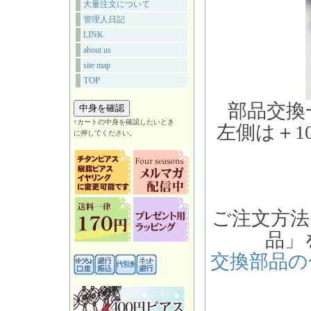
大量注文について
管理人日記
LINK
about us
site map
TOP
部品交換
↑カートの中身を確認したいとき
左側は＋1
に押してください。
ご注文方法
品」
交換部品の